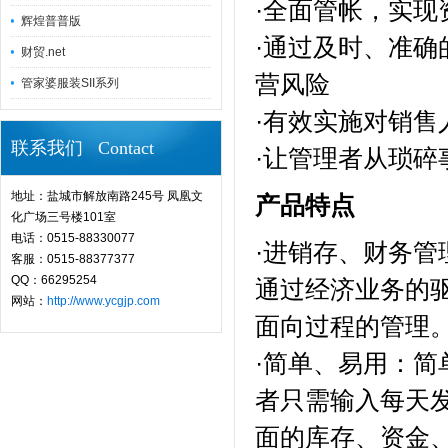
·全面管帐，实
辉煌普普版
·通过及时、准
财贸.net
营风险
管家婆服装SII系列
·有效实施对销售
联系我们 Contact
·让管理者从琐
地址：盐城市解放南路245号 凤凰文
产品特点
化广场三号楼101室
电话：0515-88330077
·进销存、财务
客服：0515-88377377
QQ：66295254
通过经济业务的
网站：
http://www.ycgjp.com
面向过程的管理
·简单、易用：
者只需输入每天
面的库存、资金