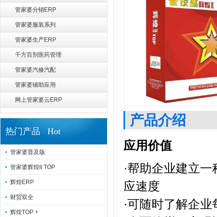
管家婆分销ERP
管家婆服装系列
管家婆生产ERP
千方百剂医药管理
管家婆汽修汽配
管家婆辅助应用
网上管家婆云ERP
产品介绍
热门产品 Hot
应用价值
管家婆普及版
·帮助企业建立
管家婆辉煌II TOP
辉煌ERP
应速度
财贸双全
·可随时了解企
辉煌TOP +