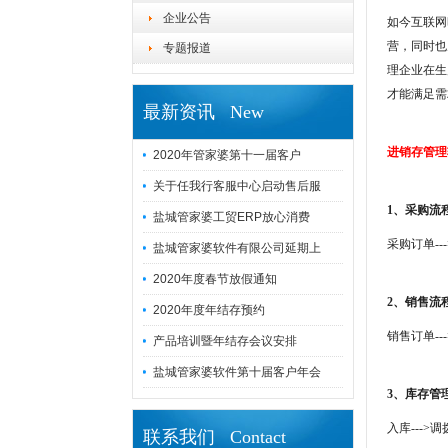
企业公告
如今互联网
营，同时也
专题报道
理企业在生
才能满足需
最新资讯 New
进销存管理
2020年管家婆第十一届客户
关于任我行客服中心启动售后服
1、采购流
盐城管家婆工贸ERP放心消费
采购订单---
盐城管家婆软件有限公司延期上
2020年度春节放假通知
2、销售流
2020年度年结存预约
销售订单---
产品培训暨年结存会议安排
盐城管家婆软件第十届客户年会
3、库存管
入库--->调
联系我们 Contact