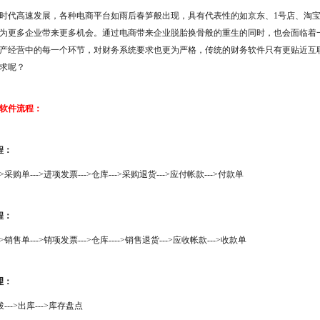
时代高速发展，各种电商平台如雨后春笋般出现，具有代表性的如京东、1号店、淘
为更多企业带来更多机会。通过电商带来企业脱胎换骨般的重生的同时，也会面临着
产经营中的每一个环节，对财务系统要求也更为严格，传统的财务软件只有更贴近互
求呢？
软件流程：
程：
>采购单--->进项发票--->仓库--->采购退货--->应付帐款--->付款单
程：
>销售单--->销项发票--->仓库---->销售退货--->应收帐款--->收款单
理：
拨--->出库--->库存盘点