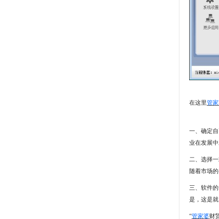
在这里
管家
一、确定自
业在发展中
二、选择一
随着市场的
三、软件的
是，这是就
“
管家婆
财